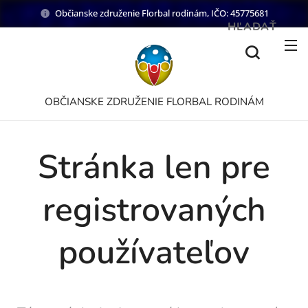
Občianske združenie Florbal rodinám, IČO: 45775681
HĽADAŤ
OBČIANSKE ZDRUŽENIE FLORBAL RODINÁM
Stránka len pre
registrovaných
používateľov