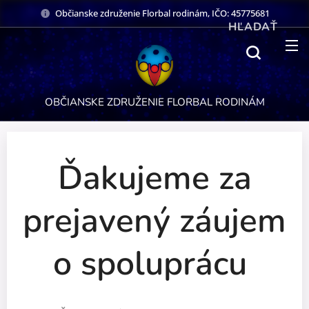
Občianske združenie Florbal rodinám, IČO: 45775681
HĽADAŤ
OBČIANSKE ZDRUŽENIE FLORBAL RODINÁM
Ďakujeme za
prejavený záujem
o spoluprácu