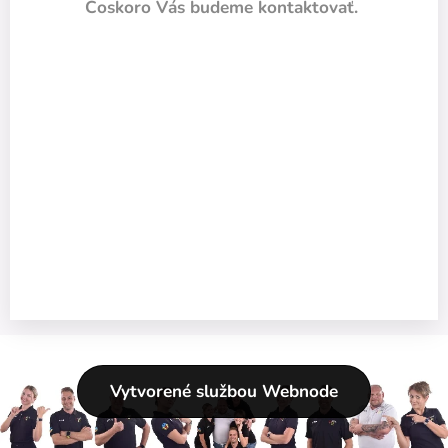
Čoskoro Vás budeme kontaktovať.
Vytvorené službou Webnode