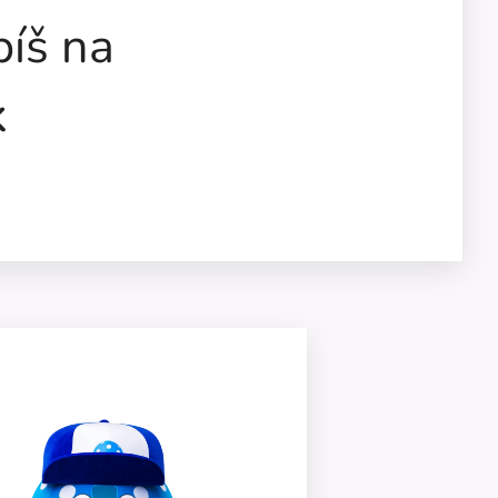
íš na
k