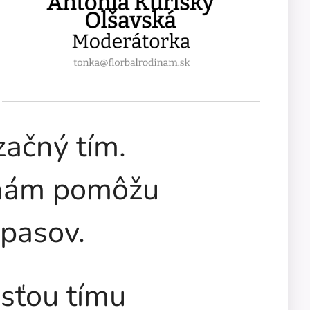
začný tím.
 nám pomôžu
zápasov.
sťou tímu