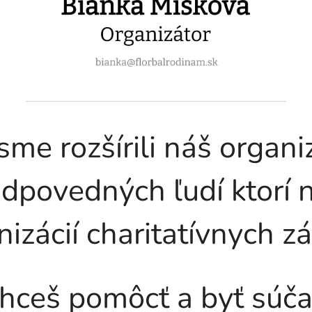
sme rozšírili náš organi
dpovedných ľudí ktorí
nizácií charitatívnych 
hceš pomôcť a byť súča