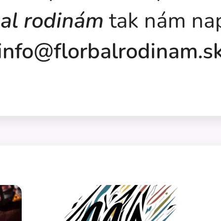
bal rodinám
tak nám nap
info@florbalrodinam.s